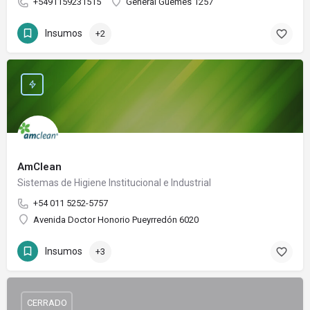
+5491159231515
General Güemes 1257
Insumos
+2
AmClean
Sistemas de Higiene Institucional e Industrial
+54 011 5252-5757
Avenida Doctor Honorio Pueyrredón 6020
Insumos
+3
CERRADO